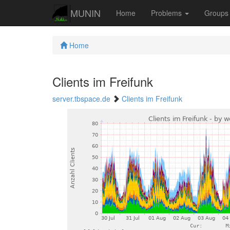
MUNIN
Home
Problems
Group
Home
Clients im Freifunk
server.tbspace.de
Clients im Freifunk